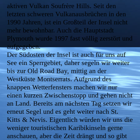
aktiven Vulkan Soufrère Hills. Seit den
letzten schweren Vulkanausbrüchen in den
1990 Jahren, ist ein Großteil der Insel nicht
mehr bewohnbar. Auch die Hauptstadt
Plymouth wurde 1997 fast völlig zerstört und
aufgegeben.
Der Südosten der Insel ist auch für uns auf
See ein Sperrgebiet, daher segeln wir weiter
bis zur Old Road Bay, mittig an der
Westküste Montserrats. Aufgrund des
knappen Wetterfensters machen wir nur
einen kurzen Zwischenstopp und gehen nicht
an Land. Bereits am nächsten Tag setzen wir
erneut Segel und es geht weiter nach St.
Kitts & Nevis. Eigentlich würden wir uns die
weniger touristischen Karibikinseln gerne
anschauen, aber die Zeit drängt und so gibt