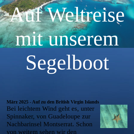
Auf Weltreise
mit unserem
Segelboot
März 2025 - Auf zu den British Virgin Islands
Bei leichtem Wind geht es, unter
Spinnaker, von Guadeloupe zur
Nachbarinsel Montserrat. Schon
von weitem sehen wir den