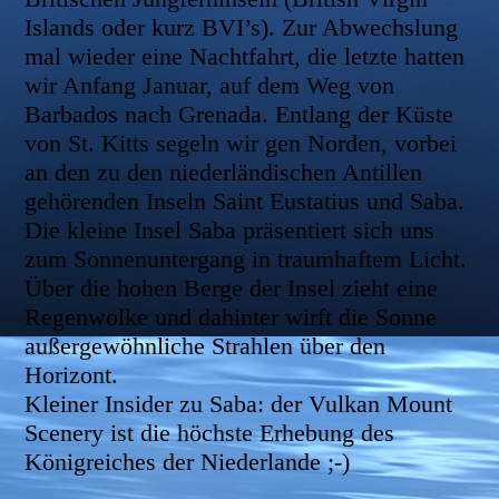
Islands oder kurz BVI’s). Zur Abwechslung
mal wieder eine Nachtfahrt, die letzte hatten
wir Anfang Januar, auf dem Weg von
Barbados nach Grenada. Entlang der Küste
von St. Kitts segeln wir gen Norden, vorbei
an den zu den niederländischen Antillen
gehörenden Inseln Saint Eustatius und Saba.
Die kleine Insel Saba präsentiert sich uns
zum Sonnenuntergang in traumhaftem Licht.
Über die hohen Berge der Insel zieht eine
Regenwolke und dahinter wirft die Sonne
außergewöhnliche Strahlen über den
Horizont.
Kleiner Insider zu Saba: der Vulkan Mount
Scenery ist die höchste Erhebung des
Königreiches der Niederlande ;-)