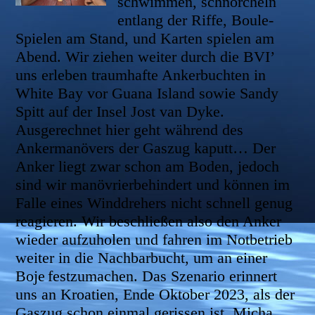
schwimmen, schnorcheln
entlang der Riffe, Boule-
Spielen am Stand, und Karten spielen am
Abend. Wir ziehen weiter durch die BVI’
uns erleben traumhafte Ankerbuchten in
White Bay vor Guana Island sowie Sandy
Spitt auf der Insel Jost van Dyke.
Ausgerechnet hier geht während des
Ankermanövers der Gaszug kaputt… Der
Anker liegt zwar schon am Boden, jedoch
sind wir manövrierbehindert und können im
Falle eines Winddrehers nicht schnell genug
reagieren. Wir beschließen also den Anker
wieder aufzuholen und fahren im Notbetrieb
weiter in die Nachbarbucht, um an einer
Boje
festzumachen. Das Szenario erinnert
uns an Kroatien, Ende Oktober 2023, als der
Gaszug schon einmal gerissen ist. Micha