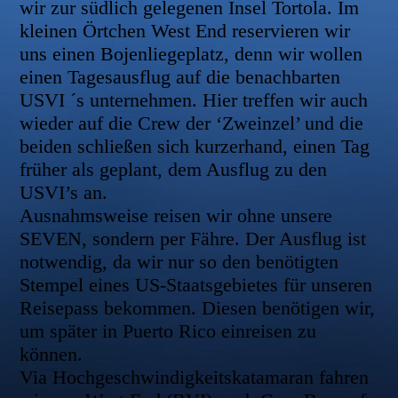
wir zur südlich gelegenen Insel Tortola. Im
kleinen Örtchen West End reservieren wir
uns einen Bojenliegeplatz, denn wir wollen
einen Tagesausflug auf die benachbarten
USVI ´s unternehmen. Hier treffen wir auch
wieder auf die Crew der ‘Zweinzel’ und die
beiden schließen sich kurzerhand, einen Tag
früher als geplant, dem Ausflug zu den
USVI’s an.
Ausnahmsweise reisen wir ohne unsere
SEVEN, sondern per Fähre. Der Ausflug ist
notwendig, da wir nur so den benötigten
Stempel eines US-Staatsgebietes für unseren
Reisepass bekommen. Diesen benötigen wir,
um später in Puerto Rico einreisen zu
können.
Via Hochgeschwindigkeitskatamaran fahren